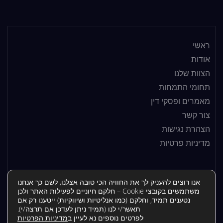
ראשי
אודות
הצוות שלנו
תחומי התמחות
מאמרים ופסקי דין
צור קשר
הצהרת נגישות
מדיניות פרטיות
© תמיר סבאן | תמיר סבן משרד עורכי דין ונוטריון -
עורך דין בצפת
|
אנו רוצים להעניק לך את החוויה הכי טובה אצלנו, לשם כך אנחנו
משתמשים בקובצי Cookie – חלקם חיוניים לפעילות האתר ולכן
נבנה על ידי:
יעד פתרונות
.
נטענים תמיד, וחלקם (כמו אנליטיות ושיווקיות) ייטענו רק אם
תאשר/י לנו (תמיד ניתן לעדכן אם תרצה/י).
לפרטים נוספים נא לעיין ב
מדיניות הפרטיות