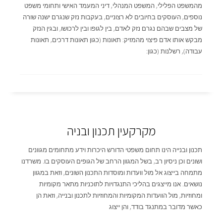
מהמשפט הפלילי, המשפט המנהלי, דיני המעמד האישי ותחומי משפט
נוספים, העוסקים בחיובים לא רצוניים, בעקבות נזק שנגרם ישנה שורה
של מצבים שבהם נגרם נזק לאדם, בין לגופו ובין לרכושו, ובגין הנזק
מבקש אותו אדם פיצוי מהמזיק: תאונות (כגון תאונות דרכים, תאונות
עבודה), רשלנות (כגון:
מקרקעין תכנון ובניה
תכנון ובנייה הינו תחום משפטי הדורש היכרות וידע מתחומים מגוונים
ושונים וכן ניסיון רב, בשל המגוון הרחב של הגופים העוסקים בו. משרדנו
מתמחה בייצוג אל מול וועדות ומוסדות התכנון השונים, וזאת במגוון
נושאים. אנו מייצגים בהליכי התנגדויות לתוכניות מתאר מקומיות
ומחוזיות, מול הוועדות המקומיות והמחוזיות לתכנון ובנייה, וזאת הן
כאשר מדובר במתנגד בודד, והן ייצוג